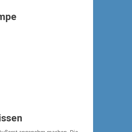
ampe
issen