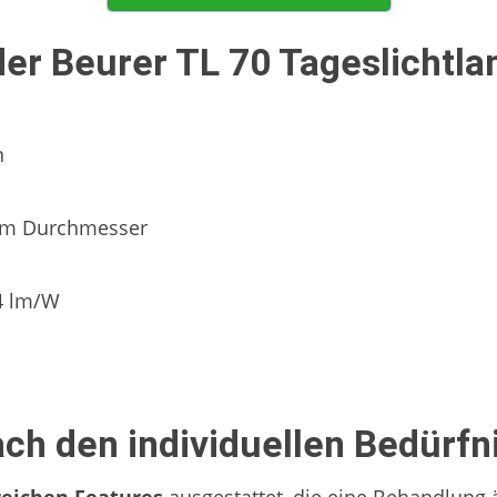
er Beurer TL 70 Tageslichtl
n
 im Durchmesser
4 lm/W
ch den individuellen Bedürfn