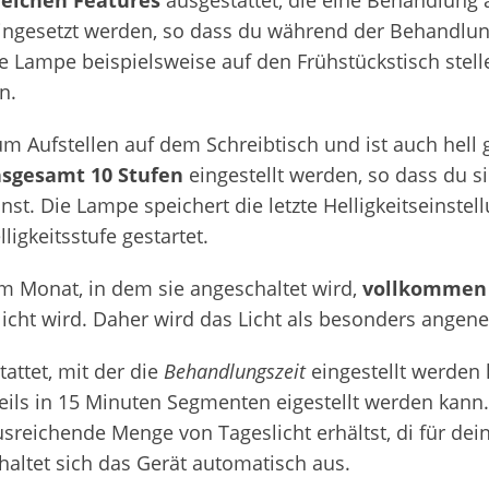
reichen Features
ausgestattet, die eine Behandlun
eingesetzt werden, so dass du während der Behandlu
e Lampe beispielsweise auf den Frühstückstisch stel
n.
m Aufstellen auf dem Schreibtisch und ist auch hell g
nsgesamt 10 Stufen
eingestellt werden, so dass du s
st. Die Lampe speichert die letzte Helligkeitseinstel
ligkeitsstufe gestartet.
em Monat, in dem sie angeschaltet wird,
vollkommen f
icht wird. Daher wird das Licht als besonders ange
attet, mit der die
Behandlungszeit
eingestellt werden 
eils in 15 Minuten Segmenten eigestellt werden kann. 
usreichende Menge von Tageslicht erhältst, di für dei
haltet sich das Gerät automatisch aus.